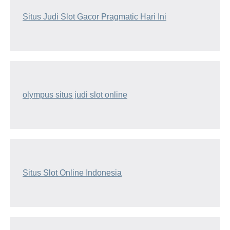
Situs Judi Slot Gacor Pragmatic Hari Ini
olympus situs judi slot online
Situs Slot Online Indonesia