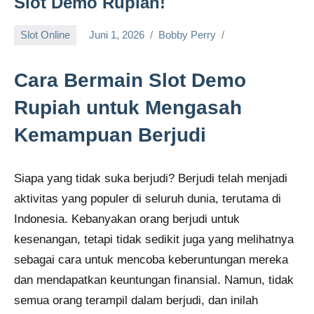
Slot Demo Rupiah!
Slot Online
Juni 1, 2026
Bobby Perry
Cara Bermain Slot Demo
Rupiah untuk Mengasah
Kemampuan Berjudi
Siapa yang tidak suka berjudi? Berjudi telah menjadi
aktivitas yang populer di seluruh dunia, terutama di
Indonesia. Kebanyakan orang berjudi untuk
kesenangan, tetapi tidak sedikit juga yang melihatnya
sebagai cara untuk mencoba keberuntungan mereka
dan mendapatkan keuntungan finansial. Namun, tidak
semua orang terampil dalam berjudi, dan inilah