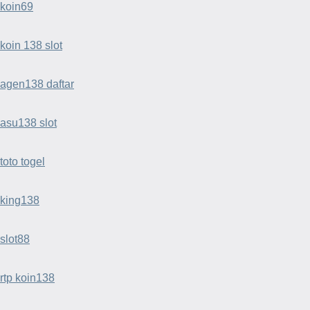
koin69
koin 138 slot
agen138 daftar
asu138 slot
toto togel
king138
slot88
rtp koin138