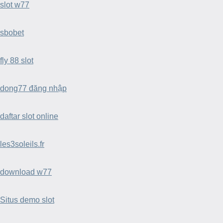
slot w77
sbobet
fly 88 slot
dong77 đăng nhập
daftar slot online
les3soleils.fr
download w77
Situs demo slot