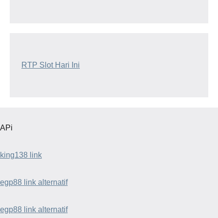
RTP Slot Hari Ini
APi
king138 link
egp88 link alternatif
egp88 link alternatif