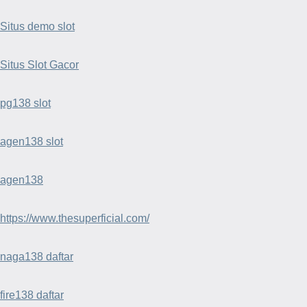
Situs demo slot
Situs Slot Gacor
pg138 slot
agen138 slot
agen138
https://www.thesuperficial.com/
naga138 daftar
fire138 daftar