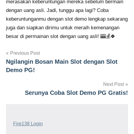
merasakan keberuntungan mereka sebelum bermain
dengan uang asli. Jadi, tunggu apa lagi? Coba
keberuntunganmu dengan slot demo lengkap sekarang
juga dan siapkan dirimu untuk meraih kemenangan
besar di permainan slot dengan uang asli! 🎰💰🍀
Navigasi
Previous Post
Ngilangin Bosan Main Slot dengan Slot
pos
Demo PG!
Next Post
Serunya Coba Slot Demo PG Gratis!
Fire138 Login