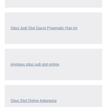
Situs Judi Slot Gacor Pragmatic Hari Ini
olympus situs judi slot online
Situs Slot Online Indonesia