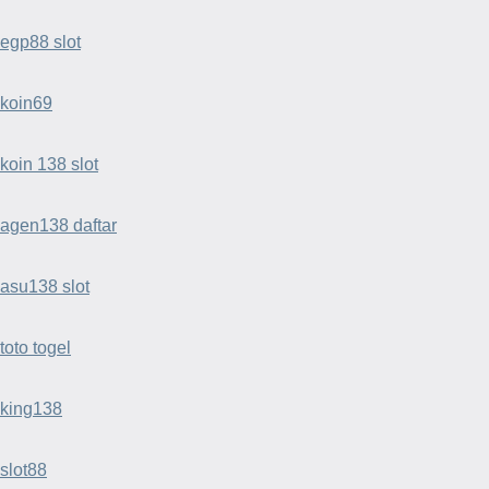
egp88 slot
koin69
koin 138 slot
agen138 daftar
asu138 slot
toto togel
king138
slot88