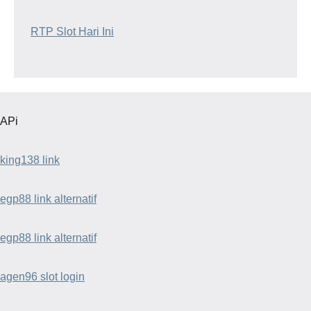
RTP Slot Hari Ini
APi
king138 link
egp88 link alternatif
egp88 link alternatif
agen96 slot login