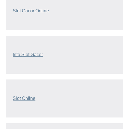
Slot Gacor Online
Info Slot Gacor
Slot Online