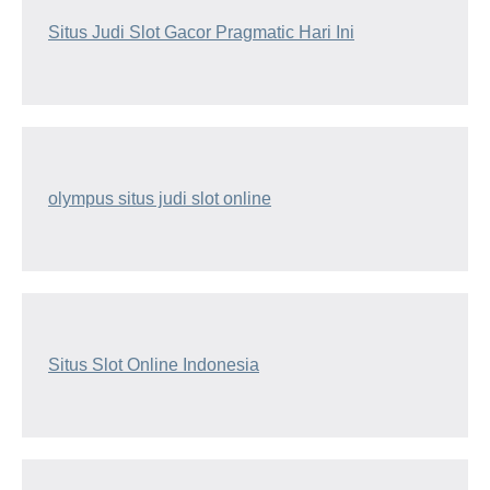
Situs Judi Slot Gacor Pragmatic Hari Ini
olympus situs judi slot online
Situs Slot Online Indonesia