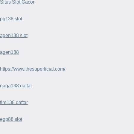
Situs Slot Gacor
pg138 slot
agen138 slot
agen138
https://www.thesuperficial.com/
naga138 daftar
fire138 daftar
egp88 slot