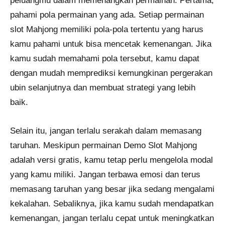
peluangmu dalam memenangkan permainan. Pertama,
pahami pola permainan yang ada. Setiap permainan
slot Mahjong memiliki pola-pola tertentu yang harus
kamu pahami untuk bisa mencetak kemenangan. Jika
kamu sudah memahami pola tersebut, kamu dapat
dengan mudah memprediksi kemungkinan pergerakan
ubin selanjutnya dan membuat strategi yang lebih
baik.
Selain itu, jangan terlalu serakah dalam memasang
taruhan. Meskipun permainan Demo Slot Mahjong
adalah versi gratis, kamu tetap perlu mengelola modal
yang kamu miliki. Jangan terbawa emosi dan terus
memasang taruhan yang besar jika sedang mengalami
kekalahan. Sebaliknya, jika kamu sudah mendapatkan
kemenangan, jangan terlalu cepat untuk meningkatkan