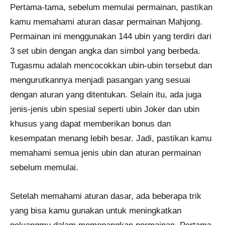
Pertama-tama, sebelum memulai permainan, pastikan
kamu memahami aturan dasar permainan Mahjong.
Permainan ini menggunakan 144 ubin yang terdiri dari
3 set ubin dengan angka dan simbol yang berbeda.
Tugasmu adalah mencocokkan ubin-ubin tersebut dan
mengurutkannya menjadi pasangan yang sesuai
dengan aturan yang ditentukan. Selain itu, ada juga
jenis-jenis ubin spesial seperti ubin Joker dan ubin
khusus yang dapat memberikan bonus dan
kesempatan menang lebih besar. Jadi, pastikan kamu
memahami semua jenis ubin dan aturan permainan
sebelum memulai.
Setelah memahami aturan dasar, ada beberapa trik
yang bisa kamu gunakan untuk meningkatkan