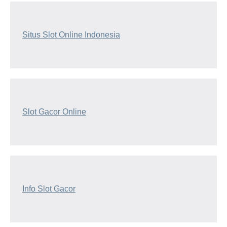
Situs Slot Online Indonesia
Slot Gacor Online
Info Slot Gacor