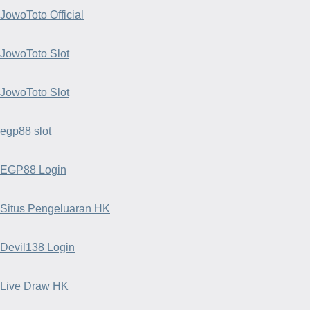
JowoToto Official
JowoToto Slot
JowoToto Slot
egp88 slot
EGP88 Login
Situs Pengeluaran HK
Devil138 Login
Live Draw HK