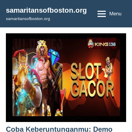
Skip
samaritansofboston.org
to
Menu
samaritansofboston.org
content
Coba Keberuntunganmu: Demo