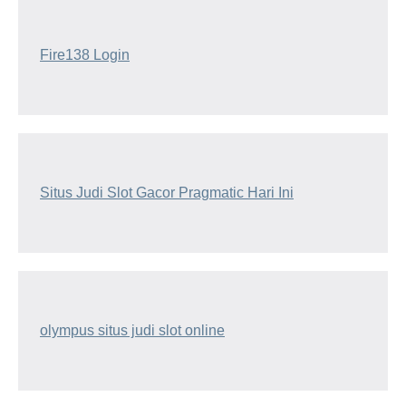
Fire138 Login
Situs Judi Slot Gacor Pragmatic Hari Ini
olympus situs judi slot online