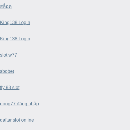
สล็อต
King138 Login
King138 Login
slot w77
sbobet
fly 88 slot
dong77 đăng nhập
daftar slot online