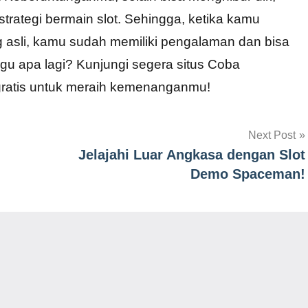
rategi bermain slot. Sehingga, ketika kamu
asli, kamu sudah memiliki pengalaman dan bisa
nggu apa lagi? Kunjungi segera situs Coba
ratis untuk meraih kemenanganmu!
Next Post
Jelajahi Luar Angkasa dengan Slot
Demo Spaceman!