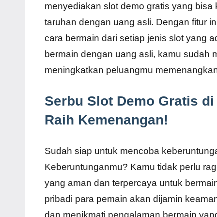
menyediakan slot demo gratis yang bi
taruhan dengan uang asli. Dengan fitur
cara bermain dari setiap jenis slot yan
bermain dengan uang asli, kamu sudah 
meningkatkan peluangmu memenangkan 
Serbu Slot Demo Gratis 
Raih Kemenangan!
Sudah siap untuk mencoba keberuntunga
Keberuntunganmu? Kamu tidak perlu ragu,
yang aman dan terpercaya untuk bermain 
pribadi para pemain akan dijamin keama
dan menikmati pengalaman bermain ya