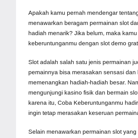
Apakah kamu pernah mendengar tentan
menawarkan beragam permainan slot da
hadiah menarik? Jika belum, maka kamu 
keberuntunganmu dengan slot demo grati
Slot adalah salah satu jenis permainan ju
pemainnya bisa merasakan sensasi dan ke
memenangkan hadiah-hadiah besar. Namu
mengunjungi kasino fisik dan bermain slo
karena itu, Coba Keberuntunganmu hadir
ingin tetap merasakan keseruan permaina
Selain menawarkan permainan slot yang