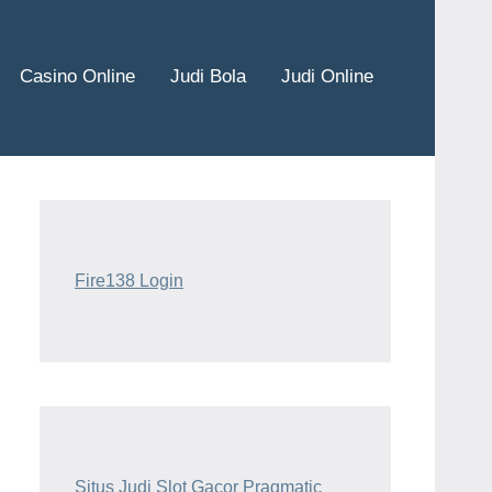
Casino Online
Judi Bola
Judi Online
Fire138 Login
Situs Judi Slot Gacor Pragmatic