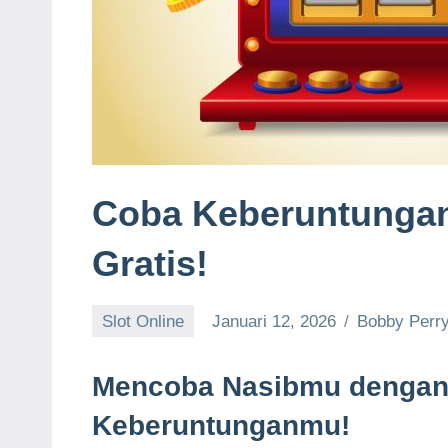
Coba Keberuntunga
Gratis!
Slot Online
Januari 12, 2026
Bobby Perr
Mencoba Nasibmu dengan 
Keberuntunganmu!