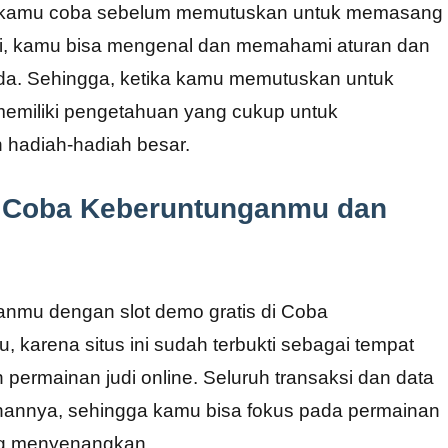
sa kamu coba sebelum memutuskan untuk memasang
 ini, kamu bisa mengenal dan memahami aturan dan
g ada. Sehingga, ketika kamu memutuskan untuk
memiliki pengetahuan yang cukup untuk
hadiah-hadiah besar.
di Coba Keberuntunganmu dan
nmu dengan slot demo gratis di Coba
 karena situs ini sudah terbukti sebagai tempat
permainan judi online. Seluruh transaksi dan data
nannya, sehingga kamu bisa fokus pada permainan
ng menyenangkan.