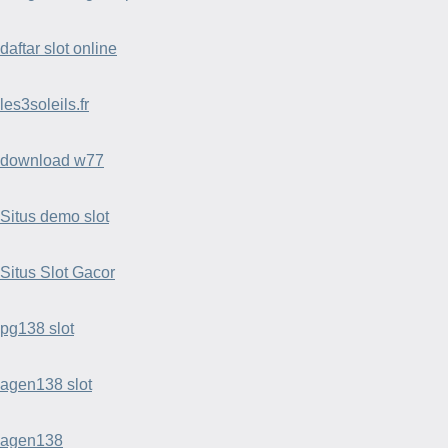
daftar slot online
les3soleils.fr
download w77
Situs demo slot
Situs Slot Gacor
pg138 slot
agen138 slot
agen138