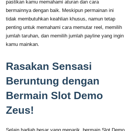
pastikan kamu memahami aturan dan cara
bermainnya dengan baik. Meskipun permainan ini
tidak membutuhkan keahlian khusus, namun tetap
penting untuk memahami cara memutar reel, memilih
jumlah taruhan, dan memilih jumlah payline yang ingin
kamu mainkan.
Rasakan Sensasi
Beruntung dengan
Bermain Slot Demo
Zeus!
Selain hadiah besar yang menarik, bermain Slot Demo