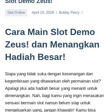
Slot Demo Zeus!
Slot Online
April 10, 2026
Bobby Perry
Cara Main Slot Demo
Zeus! dan Menangkan
Hadiah Besar!
Siapa yang tidak suka dengan kesenangan dan
kegembiraan yang ditawarkan oleh permainan slot?
Apalagi jika ada hadiah besar yang menanti untuk
dimenangkan. Nah, bagi kamu yang ingin merasakan
sensasi bermain slot namun belum siap untuk
mengeluarkan uang, jangan khawatir! Kamu bisa