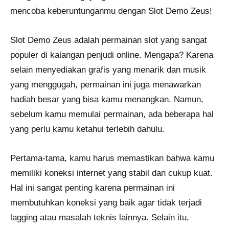
mencoba keberuntunganmu dengan Slot Demo Zeus!
Slot Demo Zeus adalah permainan slot yang sangat
populer di kalangan penjudi online. Mengapa? Karena
selain menyediakan grafis yang menarik dan musik
yang menggugah, permainan ini juga menawarkan
hadiah besar yang bisa kamu menangkan. Namun,
sebelum kamu memulai permainan, ada beberapa hal
yang perlu kamu ketahui terlebih dahulu.
Pertama-tama, kamu harus memastikan bahwa kamu
memiliki koneksi internet yang stabil dan cukup kuat.
Hal ini sangat penting karena permainan ini
membutuhkan koneksi yang baik agar tidak terjadi
lagging atau masalah teknis lainnya. Selain itu,