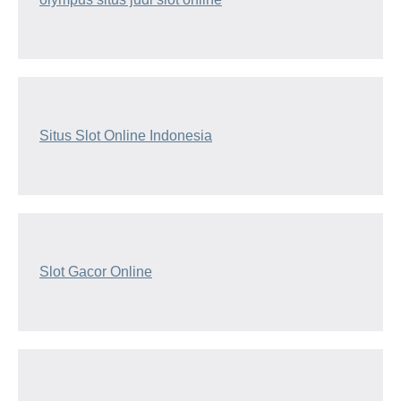
Situs Slot Online Indonesia
Slot Gacor Online